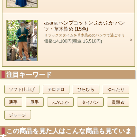
asana ヘンプコットン ふかふか パン
ツ・草木染め (15色)
リラックスタイムを草木染めのパンツで過ごそう
価格:14,100円(税込 15,510円)
注目キーワード
ソフト仕上げ
テロテロ
ひらひら
ゆったり
薄手
厚手
ふかふか
タイパン
貫頭衣
ジャージ
この商品を見た人はこんな商品も見ていま
す