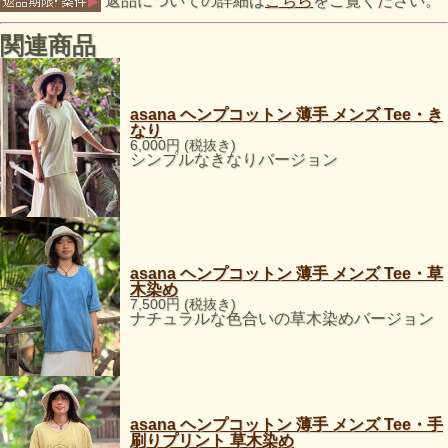
返品についての詳細は
こちら
をご覧ください。
関連商品
asana ヘンプコットン 薄手 メンズ Tee・き
なり
6,000円 (税抜き)
シンプルなきなりバージョン
asana ヘンプコットン 薄手 メンズ Tee・草
木染め
7,500円 (税抜き)
ナチュラルな色合いの草木染めバージョン
asana ヘンプコットン 薄手 メンズ Tee・手
刷りプリント 草木染め