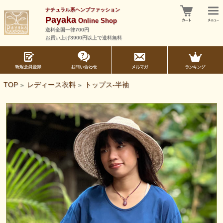
ナチュラル系ヘンプファッション
Payaka
Online Shop
送料全国一律700円
お買い上げ3900円以上で送料無料
TOP
レディース衣料
トップス-半袖
>
>