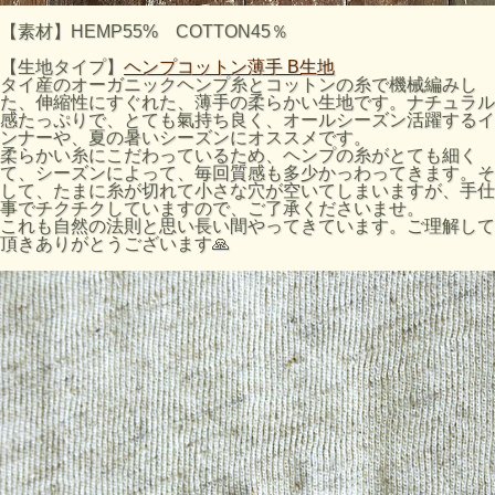
【素材】HEMP55% COTTON45％
【生地タイプ】
ヘンプコットン薄手 B生地
タイ産のオーガニックヘンプ糸とコットンの糸で機械編みし
た、伸縮性にすぐれた、薄手の柔らかい生地です。ナチュラル
感たっぷりで、とても氣持ち良く、オールシーズン活躍するイ
ンナーや、夏の暑いシーズンにオススメです。
柔らかい糸にこだわっているため、ヘンプの糸がとても細く
て、シーズンによって、毎回質感も多少かっわってきます。そ
して、たまに糸が切れて小さな穴が空いてしまいますが、手仕
事でチクチクしていますので、ご了承くださいませ。
これも自然の法則と思い長い間やってきています。ご理解して
頂きありがとうございます🙏