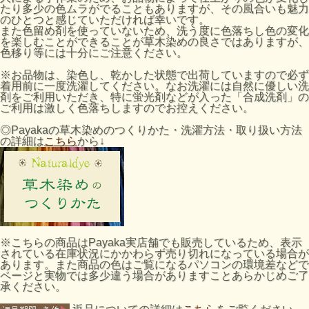
たり多少の色ムラがでることもありますが、その風合いも魅力
のひとつと感じていただければ幸いです。
また色留め剤を使っていないため、洗う度に色落ちし色の変化
を楽しむことができることが草木染めの良さではありますが、
色移り等には十分にご注意ください。
※お品物は、染色し、乾かした状態で出荷していますので必ず
着用前に一度洗濯してください。なお洗濯には自然に優しい洗
剤をご利用いただき、特に蛍光剤などが入った「合成洗剤」の
ご利用は激しく色落ちしますのでお控えください。
◎Payakaの草木染めのつくりかた・洗濯方法・取り扱い方法
の詳細は
こちら
から↓
※こちらの商品はPayaka実店舗でも販売しているため、表示
されている在庫状況にかかわらず売り切れになっている場合が
あります。また商品の色はご覧になるパソコンの環境差などで
ページと実物では多少違う場合がありますことあらかじめご了
承ください。