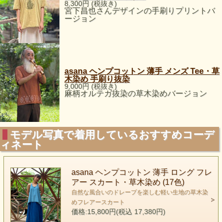
8,300円 (税抜き)
宮下昌也さんデザインの手刷りプリントバ
ージョン
asana ヘンプコットン 薄手 メンズ Tee・草
木染め 手刷り抜染
9,000円 (税抜き)
麻柄オルテガ抜染の草木染めバージョン
モデル写真で着用しているおすすめコーデ
ィネート
asana ヘンプコットン 薄手 ロング フレ
アー スカート・草木染め (17色)
自然な風合いのドレープを楽しむ軽い生地の草木染
めフレアースカート
価格:15,800円(税込 17,380円)