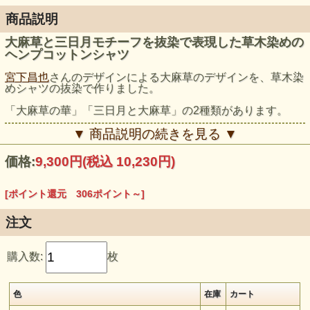
商品説明
大麻草と三日月モチーフを抜染で表現した草木染めの
ヘンプコットンシャツ
宮下昌也
さんのデザインによる大麻草のデザインを、草木染
めシャツの抜染で作りました。
「大麻草の華」「三日月と大麻草」の2種類があります。
お好きな色と柄の組み合わせを選んでくださいね。
▼ 商品説明の続きを見る ▼
モデル身長：159cm, 173cm（インディゴ、マクガ、麻炭グ
価格:
9,300円
(税込 10,230円)
レー着用）
[ポイント還元 306ポイント～]
注文
購入数:
枚
色
在庫
カート