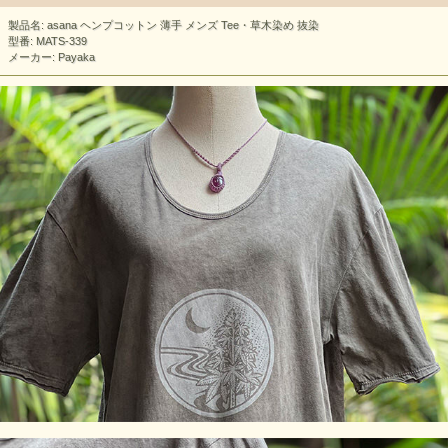
製品名: asana ヘンプコットン 薄手 メンズ Tee・草木染め 抜染
型番: MATS-339
メーカー: Payaka