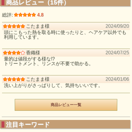
商品レビュー（15件）
総評:
4.8
こたまま様
2024/09/20
頭にこもった熱を取る時に使ったりと、ヘアケア以外でも
利用しています。
香織様
2024/07/25
量的は値段がする様な!?
トリートメント、リンスが不要で助かる。
こたまま様
2024/01/06
洗い上がりがさっぱりして、気持ちいいです。
商品レビュー一覧
注目キーワード