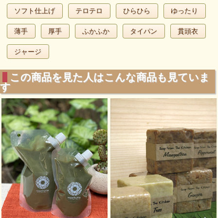
ソフト仕上げ
テロテロ
ひらひら
ゆったり
薄手
厚手
ふかふか
タイパン
貫頭衣
ジャージ
この商品を見た人はこんな商品も見ていま
す