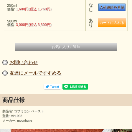
な
250ml
入荷連絡を希望
価格:
1,600円(税込 1,760円)
し
あ
500ml
moonhutteのコブミカンペーストは、新月か満月の日に、波
価格:
3,000円(税込 3,300円)
り
動水（クリスタル転写水）を用いて、ゆっくりと薪の火で煮
て創られています。
防腐剤などを一切使用していないので、肌にも環境にも優し
い、100％オーガニックです。
果実と水、麻炭（
Cosmic hemp
）と塩のみで創られていま
す。
お問い合わせ
万一お口に入っても問題ありません。
友達にメールですすめる
柑橘系の爽やかな香り。 果実からとれる天然のオイルが頭
皮をすっきりさせ、髪はしっとりうるおってくれます。
髪を濡らして頭皮をマッサージし数分置いてから洗い流して
ください。
商品仕様
泡のたつ薬品を加えていないので、泡はたちません。
製品名: コブミカン ペースト
型番: MH-002
一般的にコンディショナーは不要です。
メーカー: moonhutte
また、夏場にはシャワージェルのような感覚で、全身にお使
いいただけます。