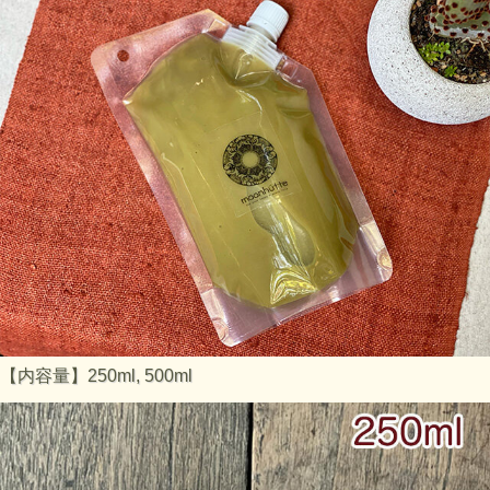
コブミカンとは
（出典：
Wikipedia
）
コブミカン（瘤蜜柑、学名: Citrus hystrix）は英語でカフィ
ア・ライム(kaffir lime)とも呼ばれるインドネシア、マレーシ
ア原産のライムの一種である。香りがよいため東南アジアの
料理でよく使われ、裏庭の灌木として広く栽培されている。
果汁と果皮はインドネシアの医療で使用される。このため、
この果実はインドネシアではジェルク・オバット（「薬のミ
カン」という意味）と呼ばれることがある。果皮から取れる
油には強い殺菌効果がある。また近年の研究で、コブミカン
の葉は複素環アミン類等の変異原物質に対して強い抗変異原
性を示すことが明らかになっており、発がんリスクを低減で
きると考えられている。
※仕入元の都合により、価格変更となりました。ご了承くだ
さい。
【内容量】250ml, 500ml