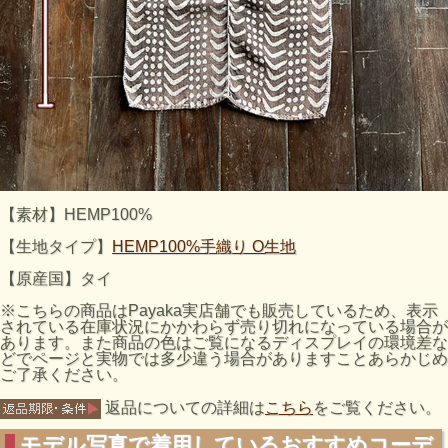
【素材】HEMP100%
【生地タイプ】
HEMP100%手織り O生地
【原産国】タイ
※こちらの商品はPayaka実店舗でも販売しているため、表示
されている在庫状況にかかわらず売り切れになっている場合が
あります。また商品の色はご覧になるディスプレイの環境差な
どでページと実物では多少違う場合がありますことあらかじめ
ご了承ください。
返品についての詳細は
こちら
をご覧ください。
モデル写真で着用しているおすすめコーデ