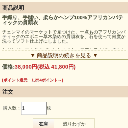
商品説明
手織り、手縫い、柔らかヘンプ100%アフリカンバテ
ィックの貫頭衣
チェンマイのマーケットで見つけた、一点ものアフリカンバ
ティックのエボニー草木染めの貫頭衣を、石を使って何度か
洗ってソフト仕上げにしました。
わざわざソフト仕上げにしなくても、何度か洗えば、柔らか
くなりますが、最初から柔らかな心地よい状態で着たい人に
▼ 商品説明の続きを見る ▼
お勧めです。
価格:
38,000円
(税込 41,800円)
襟元、袖にある刺し子の刺繍がポイントで可愛いらしく、両
側にスリットが入っているので、動きやすいですよ。
[ポイント還元 1,254ポイント～]
モデル身長：159cm
注文
購入数：
枚
在庫
残りわずか