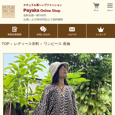
ナチュラル系ヘンプファッション
Payaka
Online Shop
送料全国一律700円
お買い上げ3900円以上で送料無料
TOP
レディース衣料
ワンピース-長袖
>
>