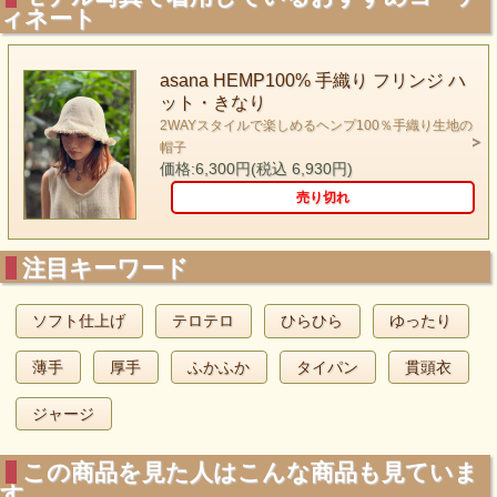
ィネート
asana HEMP100% 手織り フリンジ ハ
ット・きなり
2WAYスタイルで楽しめるヘンプ100％手織り生地の
帽子
価格:6,300円(税込 6,930円)
売り切れ
注目キーワード
ソフト仕上げ
テロテロ
ひらひら
ゆったり
薄手
厚手
ふかふか
タイパン
貫頭衣
ジャージ
この商品を見た人はこんな商品も見ていま
す