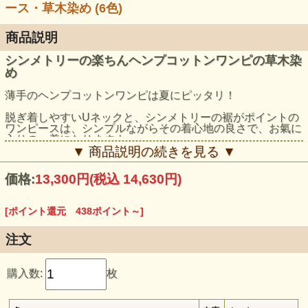
ース・草木染め (6色)
商品説明
シンメトリーの楽ちんヘンプコットンワンピの草木染
め
薄手のヘンプコットンワンピは夏にピッタリ！
脱ぎ着しやすいUネックと、シンメトリーの裾がポイントの
ワンピースは、シンプルながらその着心地の良さで、お氣に
入りの一着になりますよ。
▼ 商品説明の続きを見る ▼
モデル身長：159cm, 168cm（マクガ、ロータス、ライトイ
ンディゴ、マリーゴールド、ツリー、リーフ着用）
価格:
13,300円
(税込 14,630円)
[ポイント還元 438ポイント～]
注文
購入数:
枚