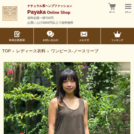
ナチュラル系ヘンプファッション
Payaka
Online Shop
送料全国一律700円
お買い上げ3900円以上で送料無料
TOP
レディース衣料
ワンピース-ノースリーブ
>
>