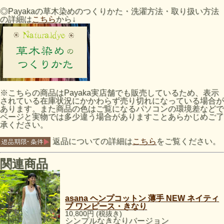
◎Payakaの草木染めのつくりかた・洗濯方法・取り扱い方法
の詳細は
こちら
から↓
※こちらの商品はPayaka実店舗でも販売しているため、表示
されている在庫状況にかかわらず売り切れになっている場合が
あります。また商品の色はご覧になるパソコンの環境差などで
ページと実物では多少違う場合がありますことあらかじめご了
承ください。
返品についての詳細は
こちら
をご覧ください。
関連商品
asana ヘンプコットン 薄手 NEW ネイティ
ブ ワンピース・きなり
10,800円 (税抜き)
シンプルなきなりバージョン