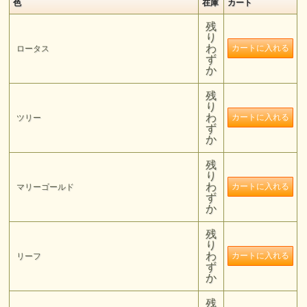
色
在庫
カート
残
り
わ
ロータス
ず
か
残
り
わ
ツリー
ず
か
残
り
わ
マリーゴールド
ず
か
残
り
わ
リーフ
ず
か
残