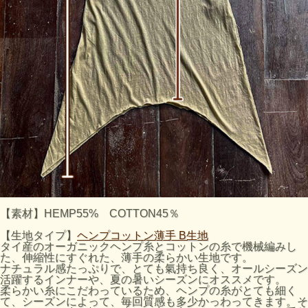
【素材】HEMP55% COTTON45％
【生地タイプ】
ヘンプコットン薄手 B生地
タイ産のオーガニックヘンプ糸とコットンの糸で機械編みし
た、伸縮性にすぐれた、薄手の柔らかい生地です。
ナチュラル感たっぷりで、とても氣持ち良く、オールシーズン
活躍するインナーや、夏の暑いシーズンにオススメです。
柔らかい糸にこだわっているため、ヘンプの糸がとても細く
て、シーズンによって、毎回質感も多少かっわってきます。そ