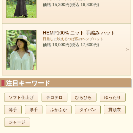
価格:15,300円(税込 16,830円)
HEMP100% ニット 手編み ハット
日差しに映えるつば広のヘンプハット
価格:16,000円(税込 17,600円)
注目キーワード
ソフト仕上げ
テロテロ
ひらひら
ゆったり
薄手
厚手
ふかふか
タイパン
貫頭衣
ジャージ