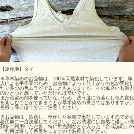
【原産地】タイ
※草木染めのお品物は、100％天然素材で染色しています。職
人による手作業のため、お品物によって仕上がりの色が変化し
たり多少の色ムラがでることもありますが、その風合いも魅力
のひとつと感じていただければ幸いです。
また色留め剤を使っていないため、洗う度に色落ちし色の変化
を楽しむことができることが草木染めの良さではありますが、
色移り等には十分にご注意ください。
※お品物は、染色し、乾かした状態で出荷していますので必ず
着用前に一度洗濯してください。なお洗濯には自然に優しい洗
剤をご利用いただき、特に蛍光剤などが入った「合成洗剤」の
ご利用は激しく色落ちしますのでお控えください。