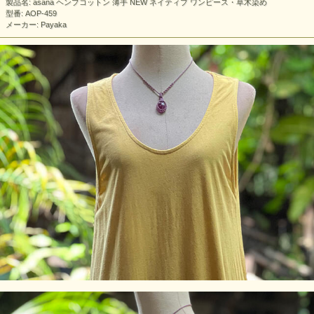
製品名: asana ヘンプコットン 薄手 NEW ネイティブ ワンピース・草木染め
型番: AOP-459
メーカー: Payaka