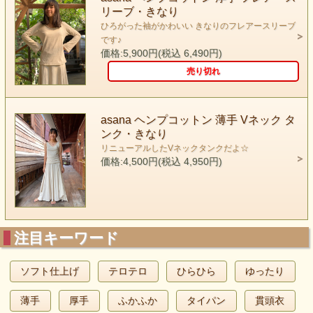
リーブ・きなり
ひろがった袖がかわいい きなりのフレアースリーブ
です♪
価格:5,900円(税込 6,490円)
売り切れ
asana ヘンプコットン 薄手 Vネック タ
ンク・きなり
リニューアルしたVネックタンクだよ☆
価格:4,500円(税込 4,950円)
注目キーワード
ソフト仕上げ
テロテロ
ひらひら
ゆったり
薄手
厚手
ふかふか
タイパン
貫頭衣