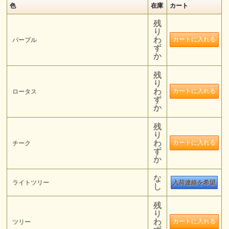
色
在庫
カート
残
り
わ
パープル
ず
か
残
り
わ
ロータス
ず
か
残
り
わ
チーク
ず
か
な
ライトツリー
入荷連絡を希望
し
残
り
わ
ツリー