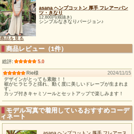
asana ヘンプコットン 厚手 フレアーパン
ツ・きなり
12,800円(税抜き)
シンプルなきなりバージョン♪
商品を見る
商品レビュー（1件）
総評:
5.0
Rie様
2024/11/15
デザインがとっても素敵！！
裾がヒラヒラと揺れ、動く度に美しいドレープが生まれま
す。
カップ付きキャミソールとセットアップで楽しみます！
モデル写真で着用しているおすすめコーデ
ィネート
asana ヘンプコットン 厚手 フレアース