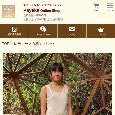
ナチュラル系ヘンプファッション
Payaka
Online Shop
送料全国一律700円
お買い上げ3900円以上で送料無料
TOP
レディース衣料
パンツ
>
>