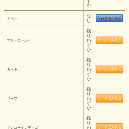
ず
か
な
ディン
入荷連絡を希望
し
残
り
わ
マリーゴールド
ず
か
残
り
わ
カーキ
ず
か
残
り
わ
リーフ
ず
か
残
り
わ
マンゴーインディゴ