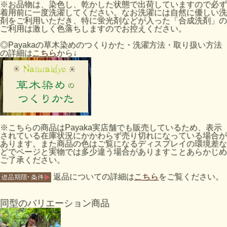
※お品物は、染色し、乾かした状態で出荷していますので必ず
着用前に一度洗濯してください。なお洗濯には自然に優しい洗
剤をご利用いただき、特に蛍光剤などが入った「合成洗剤」の
ご利用は激しく色落ちしますのでお控えください。
◎Payakaの草木染めのつくりかた・洗濯方法・取り扱い方法
の詳細は
こちら
から↓
※こちらの商品はPayaka実店舗でも販売しているため、表示
されている在庫状況にかかわらず売り切れになっている場合が
あります。また商品の色はご覧になるディスプレイの環境差な
どでページと実物では多少違う場合がありますことあらかじめ
ご了承ください。
返品についての詳細は
こちら
をご覧ください。
同型のバリエーション商品