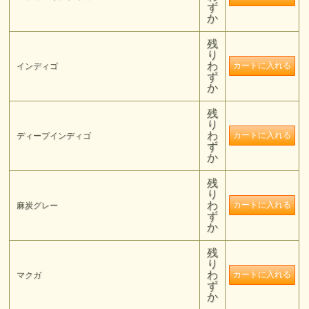
ず
か
残
り
わ
インディゴ
ず
か
残
り
わ
ディープインディゴ
ず
か
残
り
わ
麻炭グレー
ず
か
残
り
わ
マクガ
ず
か