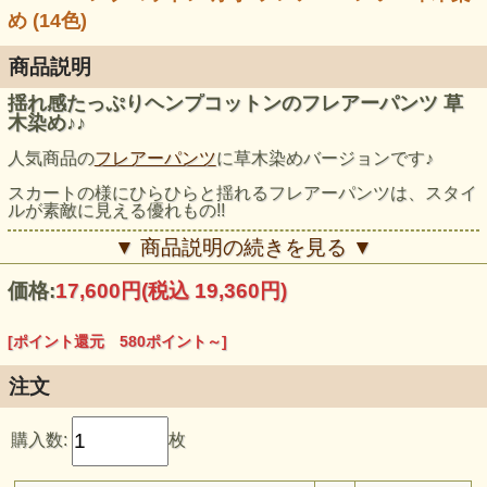
め (14色)
商品説明
揺れ感たっぷりヘンプコットンのフレアーパンツ 草
木染め♪♪
人気商品の
フレアーパンツ
に草木染めバージョンです♪
スカートの様にひらひらと揺れるフレアーパンツは、スタイ
ルが素敵に見える優れもの!!
ウエストには柔らかい生地を採用しているので履き心地良い
▼ 商品説明の続きを見る ▼
☆折り返せば、ズレ落ちる事はありませんよッ。
価格:
17,600円
(税込 19,360円)
モデル身長：159cm
[ポイント還元 580ポイント～]
注文
購入数:
枚