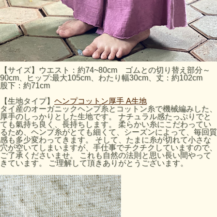
【サイズ】ウエスト：約74~80cm ゴムとの切り替え部分～
90cm、ヒップ:最大105cm、わたり幅30cm、丈：約102cm
股下：約71cm
【生地タイプ】
ヘンプコットン厚手 A生地
タイ産のオーガニックヘンプ糸とコットン糸で機械編みした、
厚手のしっかりとした生地です。 ナチュラル感たっぷりでと
ても氣持ち良く、長持ちします。 柔らかい糸にこだわってい
るため、ヘンプ糸がとても細くて、シーズンによって、毎回質
感も多少変わってきます。 そして、たまに糸が切れて小さな
穴が空いてしまいますが、手仕事でチクチクしていますので、
ご了承くださいませ。 これも自然の法則と思い長い間やって
きています。 ご理解して頂きありがとうございます。