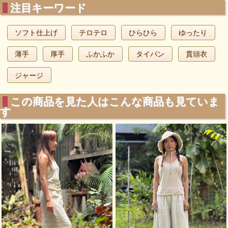
注目キーワード
ソフト仕上げ
テロテロ
ひらひら
ゆったり
薄手
厚手
ふかふか
タイパン
貫頭衣
ジャージ
この商品を見た人はこんな商品も見ていま
す