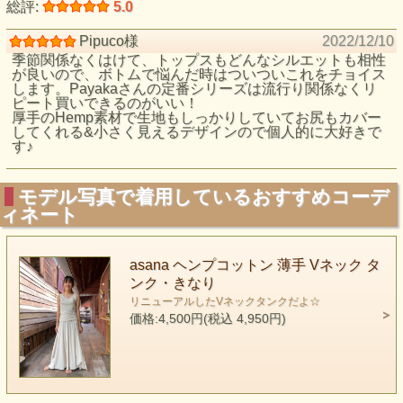
総評:
5.0
Pipuco様
2022/12/10
季節関係なくはけて、トップスもどんなシルエットも相性
が良いので、ボトムで悩んだ時はついついこれをチョイス
します。Payakaさんの定番シリーズは流行り関係なくリ
ピート買いできるのがいい！
厚手のHemp素材で生地もしっかりしていてお尻もカバー
してくれる&小さく見えるデザインので個人的に大好きで
す♪
モデル写真で着用しているおすすめコーデ
ィネート
asana ヘンプコットン 薄手 Vネック タ
ンク・きなり
リニューアルしたVネックタンクだよ☆
価格:4,500円(税込 4,950円)