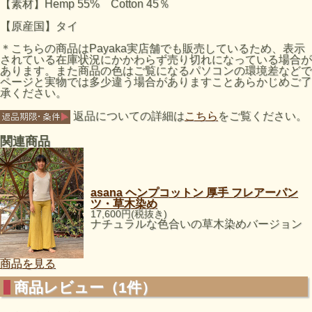
【素材】Hemp 55% Cotton 45％
【原産国】タイ
＊こちらの商品はPayaka実店舗でも販売しているため、表示
されている在庫状況にかかわらず売り切れになっている場合が
あります。また商品の色はご覧になるパソコンの環境差などで
ページと実物では多少違う場合がありますことあらかじめご了
承ください。
返品についての詳細は
こちら
をご覧ください。
関連商品
asana ヘンプコットン 厚手 フレアーパン
ツ・草木染め
17,600円(税抜き)
ナチュラルな色合いの草木染めバージョン
商品を見る
商品レビュー（1件）