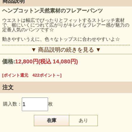
商品説明
ヘンプコットン天然素材のフレアーパンツ
ウエストは幅広でぴったりとフィットするストレッチ素材
で、裾にいくにつれて広がりがキレイなフレアー感が魅力の
定番人気のパンツです☆
動きやすいうえに、色々なトップスに合わせやすいよ☆
裾は切りっぱなしで大丈夫なので、長い場合はカットしてね
▼ 商品説明の続きを見る ▼
♪
価格:
12,800円
(税込 14,080円)
モデル身長：159cm
[ポイント還元 422ポイント～]
注文
購入数：
枚
在庫
あり