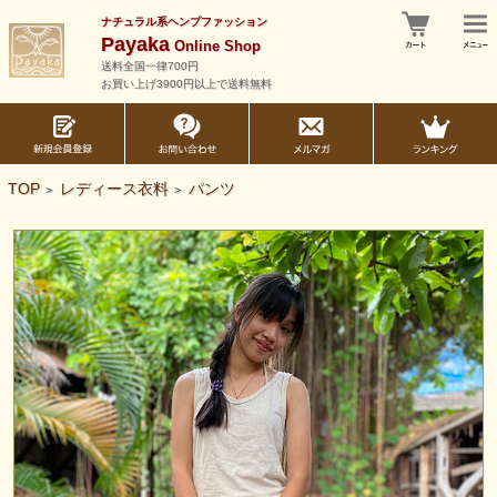
ナチュラル系ヘンプファッション
Payaka
Online Shop
送料全国一律700円
お買い上げ3900円以上で送料無料
TOP
レディース衣料
パンツ
>
>