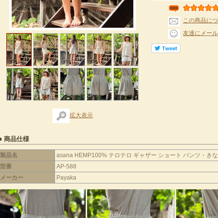
この商品につ
友達にメール
拡大表示
■ 商品仕様
製品名
asana HEMP100% テロテロ ギャザー ショート パンツ・き
型番
AP-588
メーカー
Payaka