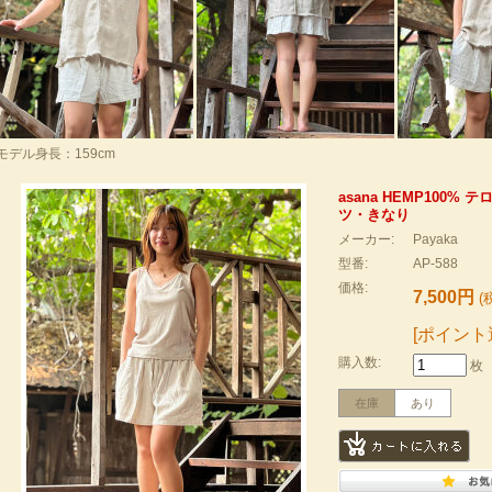
モデル身長：159cm
asana HEMP100%
ツ・きなり
メーカー:
Payaka
型番:
AP-588
価格:
7,500円
(
[ポイント
購入数:
枚
在庫
あり