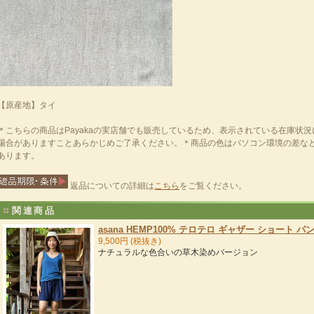
【原産地】タイ
＊こちらの商品はPayakaの実店舗でも販売しているため、表示されている在庫状
場合がありますことあらかじめご了承ください。＊商品の色はパソコン環境の差な
あります。
返品についての詳細は
こちら
をご覧ください。
関連商品
asana HEMP100% テロテロ ギャザー ショート 
9,500円 (税抜き)
ナチュラルな色合いの草木染めバージョン