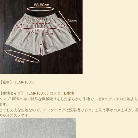
【素材】HEMP100%
【生地タイプ】
HEMP100%テロテロ TB生地
ヘンプ100%の糸で特殊な機械織りをした柔らかな生地で、従来のテロテロ生地よ
ます。
とても丈夫な生地なので、アフターケアは洗濯機でそのまま洗う事が出来ますが、
のがオススメです。