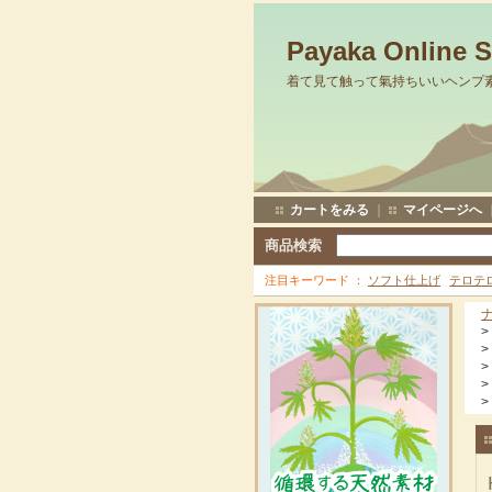
Payaka Online 
着て見て触って氣持ちいいヘンプ
カートをみる
｜
マイページへ
商品検索
注目キーワード
ソフト仕上げ
テロテ
>
>
>
>
>