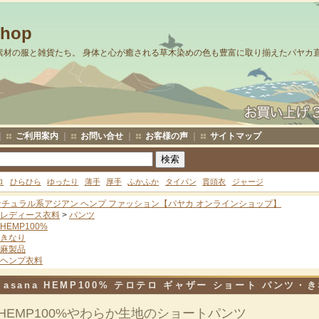
Shop
素材の服と雑貨たち。 身体と心が癒される草木染めの色も豊富に取り揃えたパヤカ
｜
ご利用案内
｜
お問い合せ
｜
お客様の声
｜
サイトマップ
ロ
ひらひら
ゆったり
薄手
厚手
ふかふか
タイパン
貫頭衣
ジャージ
ナチュラル系アジアン ヘンプ ファッション【パヤカ オンラインショップ】
レディース衣料
>
パンツ
HEMP100%
きなり
麻製品
ヘンプ衣料
asana HEMP100% テロテロ ギャザー ショート パンツ・
HEMP100%やわらか生地のショートパンツ