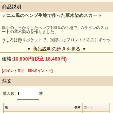
商品説明
デニム風のヘンプ生地で作った草木染めスカート
厚手のしっかりしたヘンプ100％の生地で、Aラインのスカ
ートの草木染めを作りました。
うしろは飾りポケットで、実際にはフロントの左右にポケッ
トがついています。
▼ 商品説明の続きを見る ▼
切替部分のフリンジや、ヘンプで編んだ付属の紐でナチュラ
ルな感じに着こなせます。
価格:
16,800円
(税込 18,480円)
モデル身長：159cm（ライトインディゴ、カーキ、ディープ
インディゴ着用）
[ポイント還元 554ポイント～]
注文
購入数:
枚
色
在庫
カート