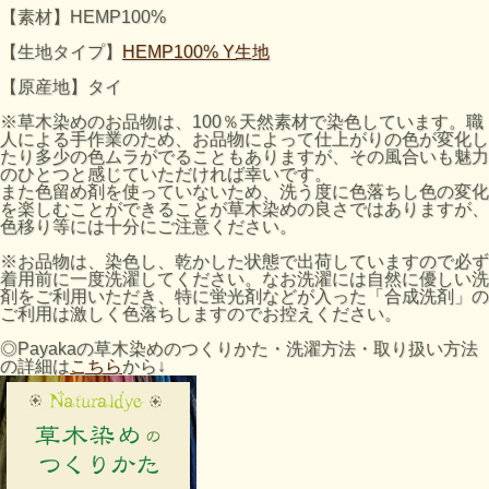
【素材】HEMP100%
【生地タイプ】
HEMP100% Y生地
【原産地】タイ
※草木染めのお品物は、100％天然素材で染色しています。職
人による手作業のため、お品物によって仕上がりの色が変化し
たり多少の色ムラがでることもありますが、その風合いも魅力
のひとつと感じていただければ幸いです。
また色留め剤を使っていないため、洗う度に色落ちし色の変化
を楽しむことができることが草木染めの良さではありますが、
色移り等には十分にご注意ください。
※お品物は、染色し、乾かした状態で出荷していますので必ず
着用前に一度洗濯してください。なお洗濯には自然に優しい洗
剤をご利用いただき、特に蛍光剤などが入った「合成洗剤」の
ご利用は激しく色落ちしますのでお控えください。
◎Payakaの草木染めのつくりかた・洗濯方法・取り扱い方法
の詳細は
こちら
から↓