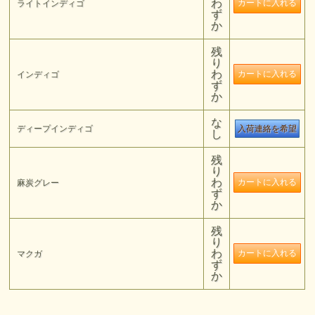
わ
ライトインディゴ
ず
か
残
り
わ
インディゴ
ず
か
な
ディープインディゴ
入荷連絡を希望
し
残
り
わ
麻炭グレー
ず
か
残
り
わ
マクガ
ず
か