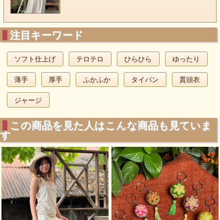
注目キーワード
ソフト仕上げ
テロテロ
ひらひら
ゆったり
薄手
厚手
ふかふか
タイパン
貫頭衣
ジャージ
この商品を見た人はこんな商品も見ていま
す