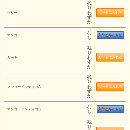
残
り
わ
ツリー
ず
か
な
マンゴー
入荷連絡を希望
し
残
り
わ
カーキ
ず
か
残
り
わ
マンゴーインディゴA
ず
か
な
マンゴーインディゴB
入荷連絡を希望
し
残
り