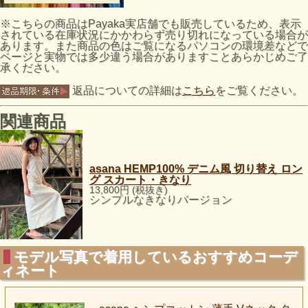
※こちらの商品はPayaka実店舗でも販売しているため、表示
されている在庫状況にかかわらず売り切れになっている場合が
あります。また商品の色はご覧になるパソコンの環境差などで
ページと実物では多少違う場合がありますことあらかじめご了
承ください。
返品についての詳細は
こちら
をご覧ください。
関連商品
asana HEMP100% デニム風 切り替え ロン
グ スカート・きなり
13,800円 (税抜き)
シンプルなきなりバージョン
モデル写真で着用しているおすすめコーデ
ィネート