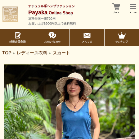
ナチュラル系ヘンプファッション
Payaka
Online Shop
送料全国一律700円
お買い上げ3900円以上で送料無料
TOP
レディース衣料
スカート
>
>