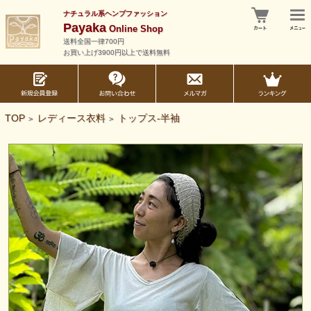
ナチュラル系ヘンプファッション
Payaka
Online Shop
送料全国一律700円
お買い上げ3900円以上で送料無料
TOP
レディース衣料
トップス-半袖
>
>