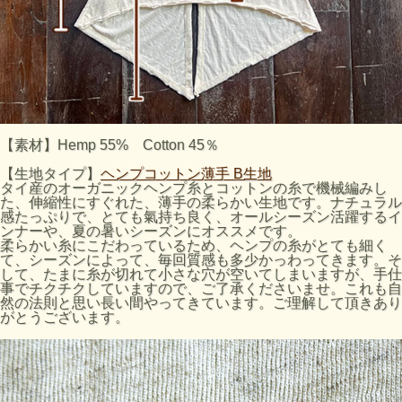
【素材】Hemp 55% Cotton 45％
【生地タイプ】
ヘンプコットン薄手 B生地
タイ産のオーガニックヘンプ糸とコットンの糸で機械編みし
た、伸縮性にすぐれた、薄手の柔らかい生地です。ナチュラル
感たっぷりで、とても氣持ち良く、オールシーズン活躍するイ
ンナーや、夏の暑いシーズンにオススメです。
柔らかい糸にこだわっているため、ヘンプの糸がとても細く
て、シーズンによって、毎回質感も多少かっわってきます。そ
して、たまに糸が切れて小さな穴が空いてしまいますが、手仕
事でチクチクしていますので、ご了承くださいませ。これも自
然の法則と思い長い間やってきています。ご理解して頂きあり
がとうございます。