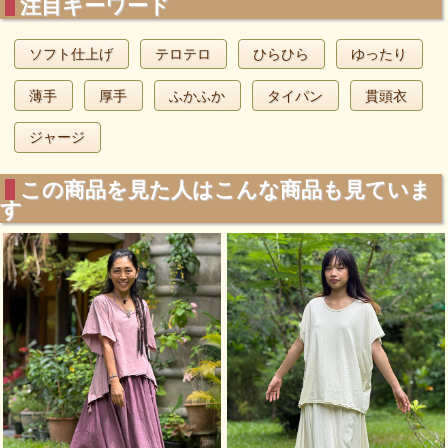
注目キーワード
ソフト仕上げ
テロテロ
ひらひら
ゆったり
薄手
厚手
ふかふか
タイパン
貫頭衣
ジャージ
この商品を見た人はこんな商品も見ていま
す