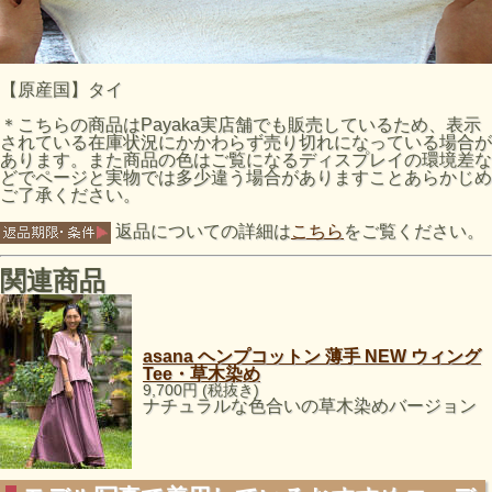
【原産国】タイ
＊こちらの商品はPayaka実店舗でも販売しているため、表示
されている在庫状況にかかわらず売り切れになっている場合が
あります。また商品の色はご覧になるディスプレイの環境差な
どでページと実物では多少違う場合がありますことあらかじめ
ご了承ください。
返品についての詳細は
こちら
をご覧ください。
関連商品
asana ヘンプコットン 薄手 NEW ウィング
Tee・草木染め
9,700円 (税抜き)
ナチュラルな色合いの草木染めバージョン