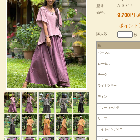
型番:
ATS-817
価格:
9,700円
(税
[ポイント
購入数:
枚
色
パープル
ロータス
チーク
ライトツリー
ディン
マリーゴールド
リーフ
ライトインディゴ