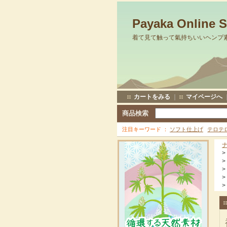
Payaka Online 
着て見て触って氣持ちいいヘンプ
カートをみる
｜
マイページへ
商品検索
注目キーワード
ソフト仕上げ
テロテ
>
>
>
>
>