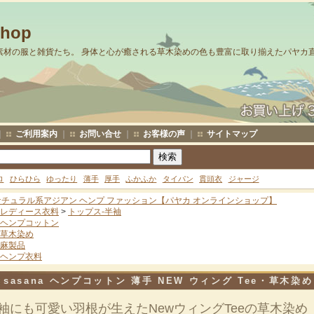
Shop
素材の服と雑貨たち。 身体と心が癒される草木染めの色も豊富に取り揃えたパヤカ
｜
ご利用案内
｜
お問い合せ
｜
お客様の声
｜
サイトマップ
ロ
ひらひら
ゆったり
薄手
厚手
ふかふか
タイパン
貫頭衣
ジャージ
ナチュラル系アジアン ヘンプ ファッション【パヤカ オンラインショップ】
レディース衣料
>
トップス-半袖
ヘンプコットン
草木染め
麻製品
ヘンプ衣料
sasana ヘンプコットン 薄手 NEW ウィング Tee・草木染め 
袖にも可愛い羽根が生えたNewウィングTeeの草木染め