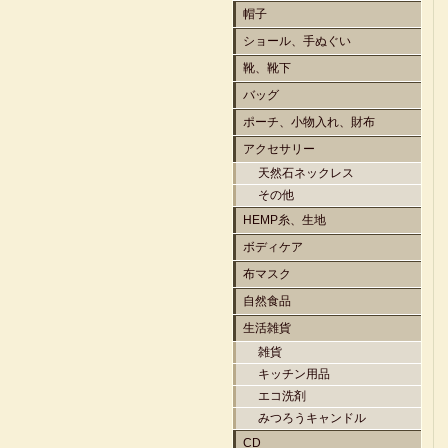
帽子
ショール、手ぬぐい
靴、靴下
バッグ
ポーチ、小物入れ、財布
アクセサリー
天然石ネックレス
その他
HEMP糸、生地
ボディケア
布マスク
自然食品
生活雑貨
雑貨
キッチン用品
エコ洗剤
みつろうキャンドル
CD