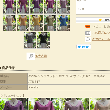
麻炭グレー
マクガ
レビューはあ
この商品につ
友達にメール
拡大表示
■ 商品仕様
製品名
asana ヘンプコットン 薄手 NEW ウィング Tee・草木染め
型番
ATS-817
メーカー
Payaka
【バリエーション】