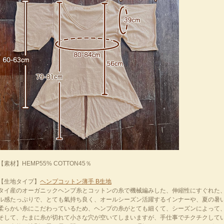
【素材】HEMP55% COTTON45％
【生地タイプ】
ヘンプコットン薄手 B生地
タイ産のオーガニックヘンプ糸とコットンの糸で機械編みした、伸縮性にすぐれた
ル感たっぷりで、とても氣持ち良く、オールシーズン活躍するインナーや、夏の暑
柔らかい糸にこだわっているため、ヘンプの糸がとても細くて、シーズンによって
そして、たまに糸が切れて小さな穴が空いてしまいますが、手仕事でチクチクして