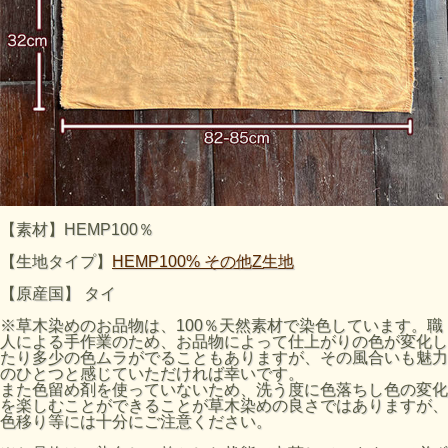
【素材】HEMP100％
【生地タイプ】
HEMP100% その他Z生地
【原産国】 タイ
※草木染めのお品物は、100％天然素材で染色しています。職
人による手作業のため、お品物によって仕上がりの色が変化し
たり多少の色ムラがでることもありますが、その風合いも魅力
のひとつと感じていただければ幸いです。
また色留め剤を使っていないため、洗う度に色落ちし色の変化
を楽しむことができることが草木染めの良さではありますが、
色移り等には十分にご注意ください。