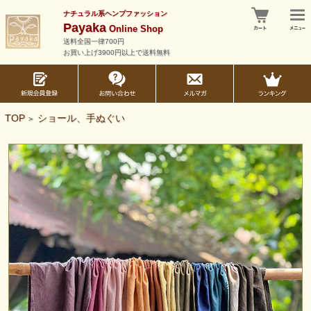
ナチュラル系ヘンプファッション
Payaka
Online Shop
送料全国一律700円
お買い上げ3900円以上で送料無料
TOP
ショール、手ぬぐい
>