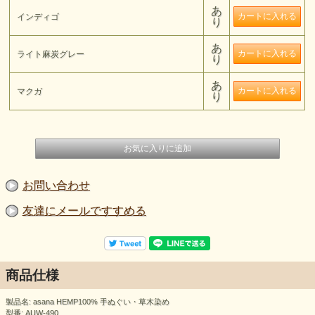
あ
インディゴ
り
あ
ライト麻炭グレー
り
あ
マクガ
り
お問い合わせ
友達にメールですすめる
商品仕様
製品名: asana HEMP100% 手ぬぐい・草木染め
型番: AUW-490