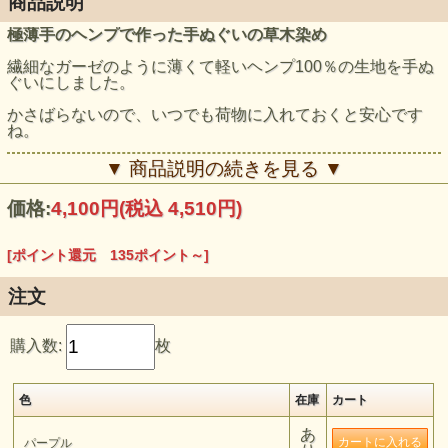
商品説明
極薄手のヘンプで作った手ぬぐいの草木染め
繊細なガーゼのように薄くて軽いヘンプ100％の生地を手ぬ
ぐいにしました。
かさばらないので、いつでも荷物に入れておくと安心です
ね。
モデル身長：159cm（マンゴーインディゴ、ライトツリー着
▼ 商品説明の続きを見る ▼
用）
価格:
4,100円
(税込 4,510円)
[ポイント還元 135ポイント～]
注文
購入数:
枚
色
在庫
カート
あ
パープル