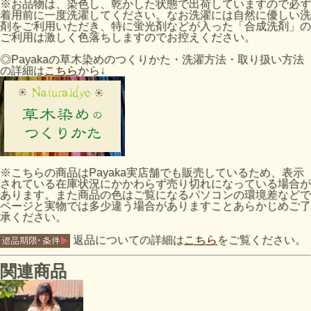
※お品物は、染色し、乾かした状態で出荷していますので必ず
着用前に一度洗濯してください。なお洗濯には自然に優しい洗
剤をご利用いただき、特に蛍光剤などが入った「合成洗剤」の
ご利用は激しく色落ちしますのでお控えください。
◎Payakaの草木染めのつくりかた・洗濯方法・取り扱い方法
の詳細は
こちら
から↓
※こちらの商品はPayaka実店舗でも販売しているため、表示
されている在庫状況にかかわらず売り切れになっている場合が
あります。また商品の色はご覧になるパソコンの環境差などで
ページと実物では多少違う場合がありますことあらかじめご了
承ください。
返品についての詳細は
こちら
をご覧ください。
関連商品