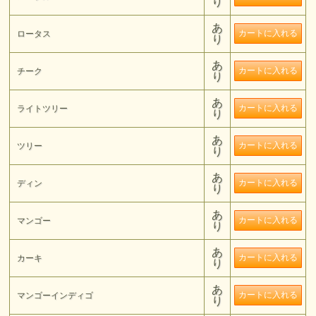
り
あ
ロータス
り
あ
チーク
り
あ
ライトツリー
り
あ
ツリー
り
あ
ディン
り
あ
マンゴー
り
あ
カーキ
り
あ
マンゴーインディゴ
り