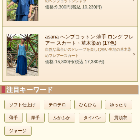
のヘンプコットンシャツ
価格:9,300円(税込 10,230円)
asana ヘンプコットン 薄手 ロング フレ
アー スカート・草木染め (17色)
自然な風合いのドレープを楽しむ軽い生地の草木染
めフレアースカート
価格:15,800円(税込 17,380円)
注目キーワード
ソフト仕上げ
テロテロ
ひらひら
ゆったり
薄手
厚手
ふかふか
タイパン
貫頭衣
ジャージ