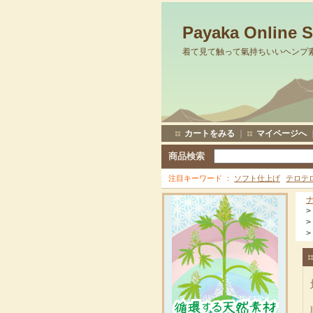
Payaka Online 
着て見て触って氣持ちいいヘンプ
カートをみる
｜
マイページへ
商品検索
注目キーワード
ソフト仕上げ
テロテ
>
>
>