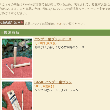
＊こちらの商品はPayaka実店舗でも販売しているため、表示されている在庫状況
合があります。また商品の色はご覧になるパソコンの環境差などでページと実物で
じめご了承ください。
返品についての詳細は
こちら
をご覧ください。
関連商品
バンブー 歯ブラシ ケース
1,300円 (税抜き)
お出かけが楽しくなる竹製専用ケース
BASIC バンブー 歯ブラシ
500円 (税抜き)
シンプルなベーシックバージョン