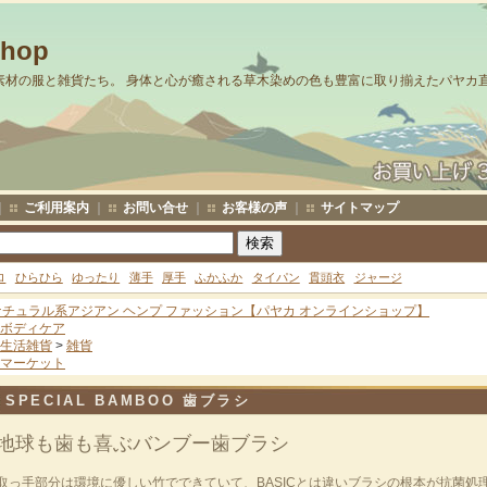
Shop
素材の服と雑貨たち。 身体と心が癒される草木染めの色も豊富に取り揃えたパヤカ
｜
ご利用案内
｜
お問い合せ
｜
お客様の声
｜
サイトマップ
ロ
ひらひら
ゆったり
薄手
厚手
ふかふか
タイパン
貫頭衣
ジャージ
ナチュラル系アジアン ヘンプ ファッション【パヤカ オンラインショップ】
ボディケア
生活雑貨
>
雑貨
マーケット
SPECIAL BAMBOO 歯ブラシ
地球も歯も喜ぶバンブー歯ブラシ
取っ手部分は環境に優しい竹でできていて、BASICとは違いブラシの根本が抗菌処