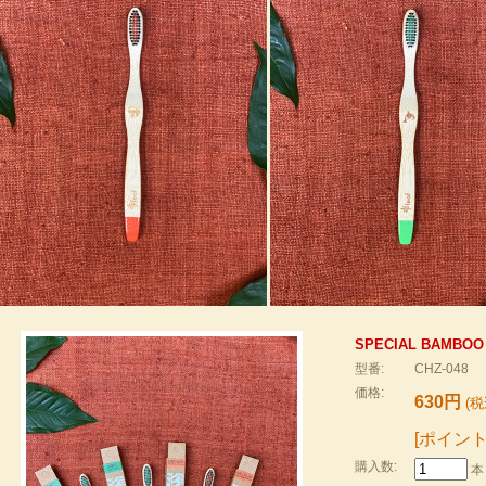
SPECIAL BAMBO
型番:
CHZ-048
価格:
630円
(税
[ポイント
購入数:
本