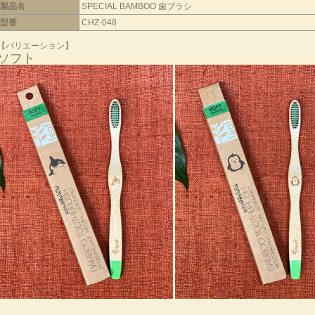
製品名
SPECIAL BAMBOO 歯ブラシ
型番
CHZ-048
【バリエーション】
ソフト