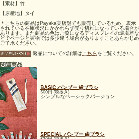
【素材】竹
【原産地】タイ
＊こちらの商品はPayaka実店舗でも販売しているため、表示
されている在庫状況にかかわらず売り切れになっている場合が
あります。また商品の色はご覧になるディスプレイの環境差な
どでページと実物では多少違う場合がありますことあらかじめ
ご了承ください。
返品についての詳細は
こちら
をご覧ください。
関連商品
BASIC バンブー 歯ブラシ
500円 (税抜き)
シンプルなベーシックバージョン
SPECIAL バンブー 歯ブラシ
630円 (税抜き)